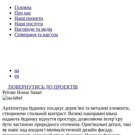
Головна
Про нас
Наші проекти
Наші послуги
Нагороди та медіа
Співпраця та кар’єра
ua
en
ПОВЕРНУТИСЬ ДО ПРОЕКТІВ
Private House Smart
Архітектура будинку поєднує дерев’яні та металеві елементи,
створюючи стильний контраст. Великі панорамні вікна
надають будинку відчуття простору, дозволяючи інтер’єру
бути частиною природного оточення. Оригінальні деталі, такі
як навіс над входом і мінімалістичний дизайн фасаду,